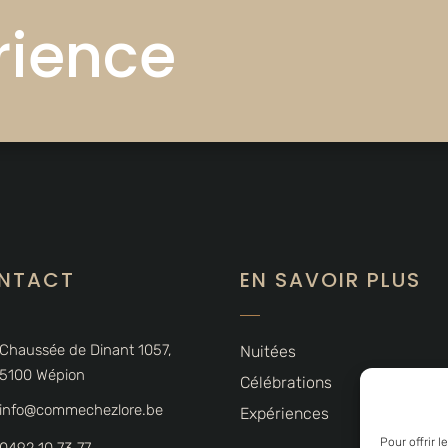
rience
NTACT
EN SAVOIR PLUS
Chaussée de Dinant 1057,
Nuitées
5100 Wépion
Célébrations
info@commechezlore.be
Expériences
Pour offrir 