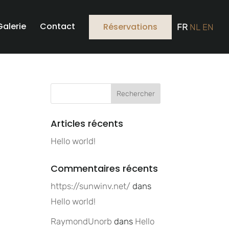
Galerie
Contact
Réservations
FR
NL
EN
Articles récents
Hello world!
Commentaires récents
https://sunwinv.net/
dans
Hello world!
RaymondUnorb
dans
Hello