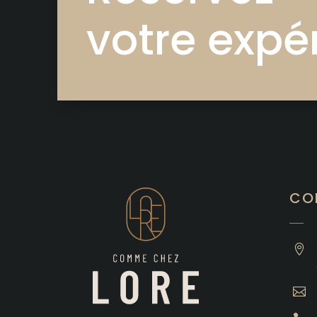
votre expé
CO

